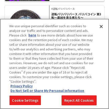
#逆転バリバリバース
逆転バリバリバース バリバコイン 第3
転～最凶を貪る者たち～
We use unique personal identifier such as cookies to
analyze our traffic and to personalize content and ads.
Please click
here
to see more details about how we use
cookies and the retention period of each cookie. We may
価格：396円（税込）
sell or share information about your use of our website
発売日：2026年07月18日
to/with our analytics and advertising partners, who may
combine it with other information that you have provided
to them or that they have collected from your use of their
#逆転バリバリバース
services. However, we do not set and use cookies for our
逆転バリバリバース バリバコインセッ
ト ～最強を誇る者たち～
users under 16 years of age. Please click “Reject All
Cookies” if you are under the age of 16 or to reject all
cookies. To customize your cookie settings, please click
“Cookie Settings”.
Privacy Policy
価格：1,210円（税込）
Do Not Sell or Share My Personal Information
発売日：2026年07月18日
Cookie Settings
Reject All Cookies
#逆転バリバリバース