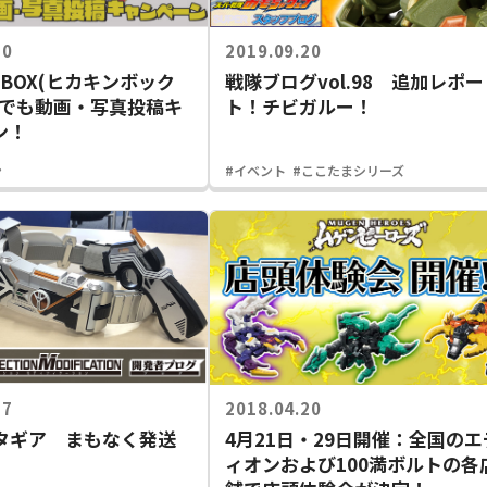
30
2019.09.20
N BOX(ヒカキンボック
戦隊ブログvol.98 追加レポー
れでも動画・写真投稿キ
ト！チビガルー！
ン！
ン
#イベント
#ここたまシリーズ
17
2018.04.20
ルタギア まもなく発送
4月21日・29日開催：全国のエ
ィオンおよび100満ボルトの各