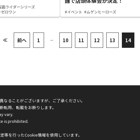
舗で店頭体験会が決定！
仮面ライダーシリーズ
ーゼロワン
#イベント
#ムゲンヒーローズ
...
≪
前へ
1
10
11
12
13
14
異なることがございますが、ご了承ください。
断転用、転載をお断りします。
ay vary.
e is prohibited.
等を行ったCookie情報を使用しています。