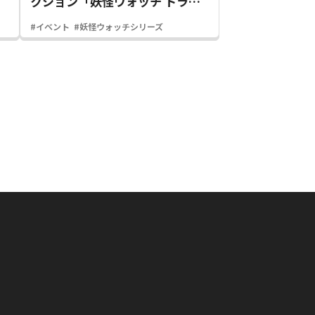
クション「妖怪ウォッチ トラッ
プ・オア・トレジャー」が登
#イベント
#妖怪ウォッチシリーズ
場！！