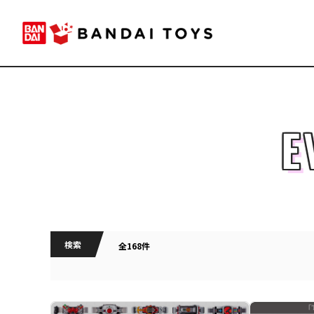
E
検索
全168件