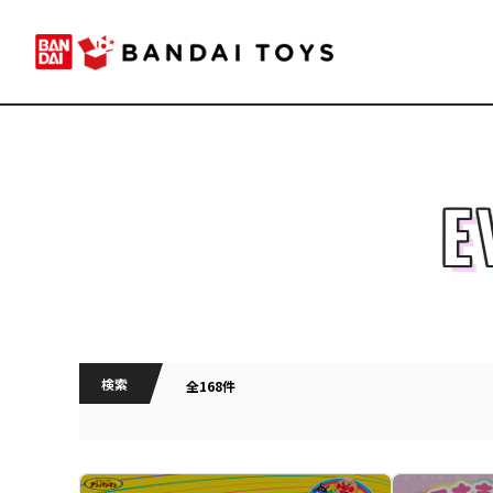
E
検索
全168件