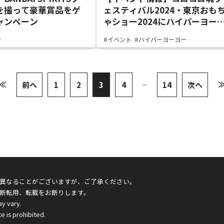
を撮って豪華賞品をゲ
ェスティバル2024・東京おも
ャンペーン
ゃショー2024にハイパーヨー
ーアクセルが登場！
ン
#イベント
#ハイパーヨーヨー
...
≪
前へ
1
2
3
4
14
次へ
異なることがございますが、ご了承ください。
断転用、転載をお断りします。
ay vary.
e is prohibited.