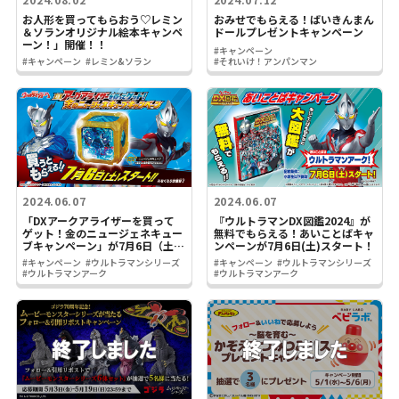
お人形を買ってもらおう♡レミン
おみせでもらえる！ばいきんまん
＆ソランオリジナル絵本キャンペ
ドールプレゼントキャンペーン
ーン！」開催！！
#キャンペーン
#キャンペーン
#レミン&ソラン
#それいけ！アンパンマン
2024.06.07
2024.06.07
「DXアークアライザーを買って
『ウルトラマンDX図鑑2024』が
ゲット！金のニュージェネキュー
無料でもらえる！あいことばキャ
ブキャンペーン」が7月6日（土）
ンペーンが7月6日(土)スタート！
スタート！
#キャンペーン
#ウルトラマンシリーズ
#キャンペーン
#ウルトラマンシリーズ
#ウルトラマンアーク
#ウルトラマンアーク