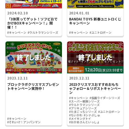
2024.02.10
2024.01.01
「3体買ってゲット！ソフビおで
BANDAI TOYS 新春ユニトロくじ
かけBOXキャンペーン！」開
キャンペーン
催！！
#キャンペーン
#ウルトラマンシリーズ
#キャンペーン
#ユニトロボーン
2023.12.11
2023.12.11
ブロックラボクリスマスプレゼン
2023クリスマスおすすめおもち
トキャンペーン実施中！
ゃフォロー＆リポストキャンペー
ン
#キャンペーン
#仮面ライダーシリーズ
#スーパー戦隊シリーズ
#ウルトラマンシリーズ
#プリキュアシリーズ
#たまごっちシリーズ
#ユニトロボーン
#ちいかわ
#シナぷしゅ
#キャンペーン
#メイキングトイ
#それいけ！アンパンマン
#おかあさんといっしょ