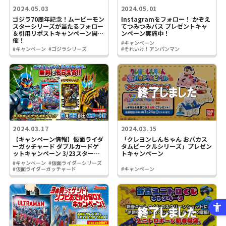
2024.05.03
2024.05.01
ゴジラ70周年記念！ムービーモン
Instagramをフォロー！ かぞえ
スターシリーズが当たるフォロー
てつみつみバス プレゼントキャ
＆引用リポストキャンペーン開
ンペーン実施中！
催！
#キャンペーン
#キャンペーン
#ゴジラシリーズ
#それいけ！アンパンマン
2024.03.17
2024.03.15
【キャンペーン情報】仮面ライダ
「クレヨンしんちゃん おバカス
ーガッチャード ダブルカードゲ
タムビークルシリーズ」プレゼン
ットキャンペーン 3/23スター
トキャンペーン
ト！
#キャンペーン
#仮面ライダーシリーズ
#仮面ライダーガッチャード
#キャンペーン