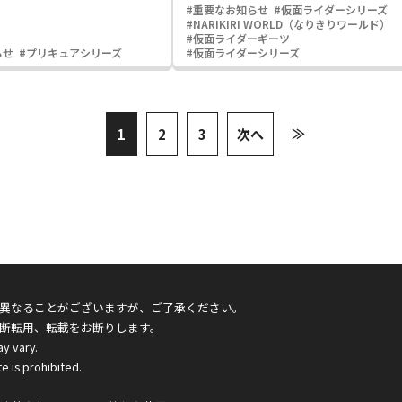
#重要なお知らせ
#仮面ライダーシリーズ
#NARIKIRI WORLD（なりきりワールド）
#仮面ライダーギーツ
らせ
#プリキュアシリーズ
#仮面ライダーシリーズ
≫
1
2
3
次へ
異なることがございますが、ご了承ください。
断転用、転載をお断りします。
ay vary.
e is prohibited.