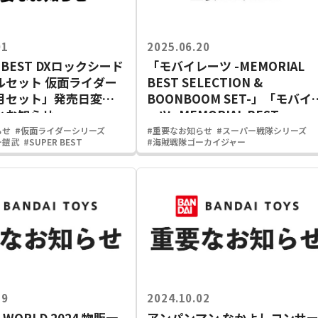
01
2025.06.20
 BEST DXロックシード
「モバイレーツ -MEMORIAL
ルセット 仮面ライダー
BEST SELECTION &
月セット」発売日変更
BOONBOOM SET-」「モバイ
とお知らせ
ーツ -MEMORIAL BEST
SELECTION -」に関するお詫
らせ
#仮面ライダーシリーズ
#重要なお知らせ
#スーパー戦隊シリーズ
ー鎧武
#SUPER BEST
#海賊戦隊ゴーカイジャー
とお知らせ
19
2024.10.02
I WORLD 2024 物販一
アンパンマン なかよしコンサ