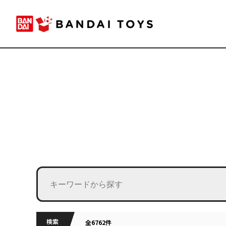
検索
全6762件