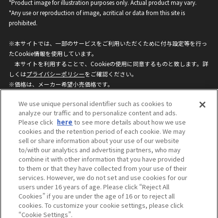
*Product image for illustration purposes only. Actual product may vary.
*Any use or reproduction of image, acritical or data from this site is
prohibited.
※本サイトでは、一部のサービスをご利用いただくために付与設定等を行っ
たCookie情報を使用しています。
本サイトを利用することで、Cookieの使用に同意するものと致します。詳
しくは
プライバシーポリシー
をご確認ください。
※価格は、メーカー希望小売価格です。
※商品名・発売日・価格などこのホームページの情報は変更になる場合がご
We use unique personal identifier such as cookies to
ざいますのでご了承ください。
analyze our traffic and to personalize content and ads.
Please click
here
to see more details about how we use
cookies and the retention period of each cookie. We may
privacypolicy
Do Not Sell or Share My
sell or share information about your use of our website
Personal Information
to/with our analytics and advertising partners, who may
ウェブサイトご利用条件
ソーシャルメディアポリシー
combine it with other information that you have provided
個人情報保護方針
お問い合わせ
to them or that they have collected from your use of their
services. However, we do not set and use cookies for our
users under 16 years of age. Please click “Reject All
Cookies” if you are under the age of 16 or to reject all
©BANDAI
cookies. To customize your cookie settings, please click
“Cookie Settings”.