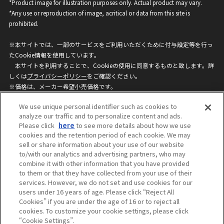
*Product image for illustration purposes only. Actual product may vary.
*Any use or reproduction of image, acritical or data from this site is
prohibited.
※本サイトでは、一部のサービスをご利用いただくために付与設定等を行っ
たCookie情報を使用しています。
本サイトを利用することで、Cookieの使用に同意するものと致します。詳
しくは
プライバシーポリシー
をご確認ください。
※価格は、メーカー希望小売価格です。
※商品名・発売日・価格などこのホームページの情報は変更になる場合がご
We use unique personal identifier such as cookies to
ざいますのでご了承ください。
analyze our traffic and to personalize content and ads.
Please click
here
to see more details about how we use
cookies and the retention period of each cookie. We may
privacypolicy
Do Not Sell or Share My
sell or share information about your use of our website
Personal Information
to/with our analytics and advertising partners, who may
ウェブサイトご利用条件
ソーシャルメディアポリシー
combine it with other information that you have provided
個人情報保護方針
お問い合わせ
to them or that they have collected from your use of their
services. However, we do not set and use cookies for our
users under 16 years of age. Please click “Reject All
Cookies” if you are under the age of 16 or to reject all
©BANDAI
cookies. To customize your cookie settings, please click
“Cookie Settings”.