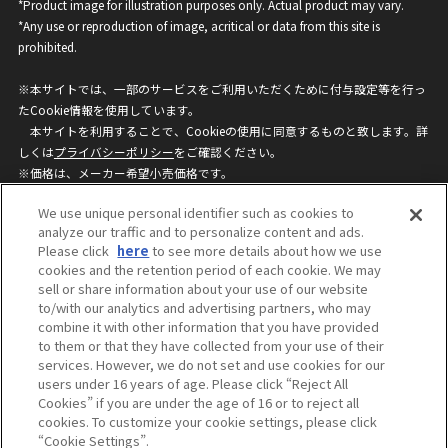
*Product image for illustration purposes only. Actual product may vary.
*Any use or reproduction of image, acritical or data from this site is
prohibited.
※本サイトでは、一部のサービスをご利用いただくために付与設定等を行っ
たCookie情報を使用しています。
本サイトを利用することで、Cookieの使用に同意するものと致します。詳
しくは
プライバシーポリシー
をご確認ください。
※価格は、メーカー希望小売価格です。
※商品名・発売日・価格などこのホームページの情報は変更になる場合がご
We use unique personal identifier such as cookies to
ざいますのでご了承ください。
analyze our traffic and to personalize content and ads.
Please click
here
to see more details about how we use
cookies and the retention period of each cookie. We may
privacypolicy
Do Not Sell or Share My
sell or share information about your use of our website
Personal Information
to/with our analytics and advertising partners, who may
ウェブサイトご利用条件
ソーシャルメディアポリシー
combine it with other information that you have provided
個人情報保護方針
お問い合わせ
to them or that they have collected from your use of their
services. However, we do not set and use cookies for our
users under 16 years of age. Please click “Reject All
Cookies” if you are under the age of 16 or to reject all
©BANDAI
cookies. To customize your cookie settings, please click
“Cookie Settings”.