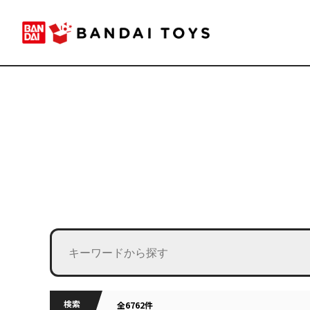
検索
全6762件