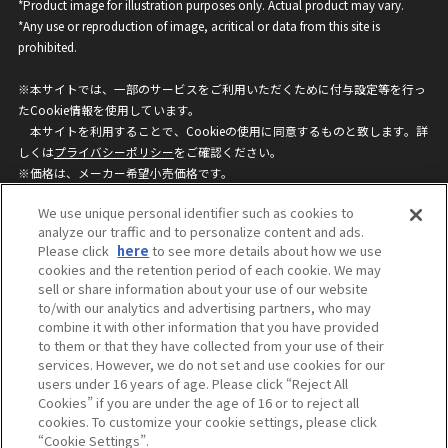
*Product image for illustration purposes only. Actual product may vary.
*Any use or reproduction of image, acritical or data from this site is
prohibited.
※本サイトでは、一部のサービスをご利用いただくために付与設定等を行っ
たCookie情報を使用しています。
本サイトを利用することで、Cookieの使用に同意するものと致します。詳
しくは
プライバシーポリシー
をご確認ください。
※価格は、メーカー希望小売価格です。
※商品名・発売日・価格などこのホームページの情報は変更になる場合がご
We use unique personal identifier such as cookies to
ざいますのでご了承ください。
analyze our traffic and to personalize content and ads.
Please click
here
to see more details about how we use
cookies and the retention period of each cookie. We may
privacypolicy
Do Not Sell or Share My
sell or share information about your use of our website
Personal Information
to/with our analytics and advertising partners, who may
ウェブサイトご利用条件
ソーシャルメディアポリシー
combine it with other information that you have provided
個人情報保護方針
お問い合わせ
to them or that they have collected from your use of their
services. However, we do not set and use cookies for our
users under 16 years of age. Please click “Reject All
Cookies” if you are under the age of 16 or to reject all
©BANDAI
cookies. To customize your cookie settings, please click
“Cookie Settings”.