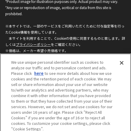
*Product image for illustration purposes only. Actual product may vary.
*Any use or reproduction of image, acritical or data from this site is
prohibited.
※本サイトでは、一部のサービスをご利用いただくために付与設定等を行っ
たCookie情報を使用しています。
本サイトを利用することで、Cookieの使用に同意するものと致します。詳
しくは
プライバシーポリシー
をご確認ください。
※価格は、メーカー希望小売価格です。
※商品名・発売日・価格などこのホームページの情報は変更になる場合がご
We use unique personal identifier such as cookies to
ざいますのでご了承ください。
analyze our traffic and to personalize content and ads.
Please click
here
to see more details about how we use
cookies and the retention period of each cookie. We may
privacypolicy
Do Not Sell or Share My
sell or share information about your use of our website
Personal Information
to/with our analytics and advertising partners, who may
ウェブサイトご利用条件
ソーシャルメディアポリシー
combine it with other information that you have provided
個人情報保護方針
お問い合わせ
to them or that they have collected from your use of their
services. However, we do not set and use cookies for our
users under 16 years of age. Please click “Reject All
Cookies” if you are under the age of 16 or to reject all
©BANDAI
cookies. To customize your cookie settings, please click
“Cookie Settings”.