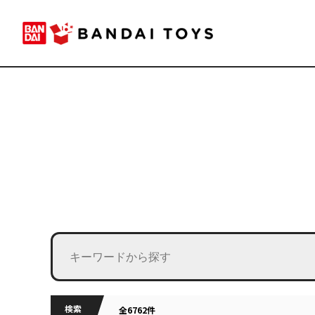
検索
全6762件