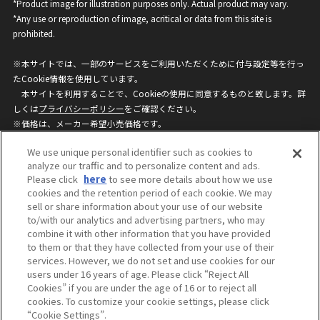
*Product image for illustration purposes only. Actual product may vary.
*Any use or reproduction of image, acritical or data from this site is
prohibited.
※本サイトでは、一部のサービスをご利用いただくために付与設定等を行っ
たCookie情報を使用しています。
本サイトを利用することで、Cookieの使用に同意するものと致します。詳
しくは
プライバシーポリシー
をご確認ください。
※価格は、メーカー希望小売価格です。
※商品名・発売日・価格などこのホームページの情報は変更になる場合がご
We use unique personal identifier such as cookies to
ざいますのでご了承ください。
analyze our traffic and to personalize content and ads.
Please click
here
to see more details about how we use
cookies and the retention period of each cookie. We may
privacypolicy
Do Not Sell or Share My
sell or share information about your use of our website
Personal Information
to/with our analytics and advertising partners, who may
ウェブサイトご利用条件
ソーシャルメディアポリシー
combine it with other information that you have provided
個人情報保護方針
お問い合わせ
to them or that they have collected from your use of their
services. However, we do not set and use cookies for our
users under 16 years of age. Please click “Reject All
Cookies” if you are under the age of 16 or to reject all
©BANDAI
cookies. To customize your cookie settings, please click
“Cookie Settings”.