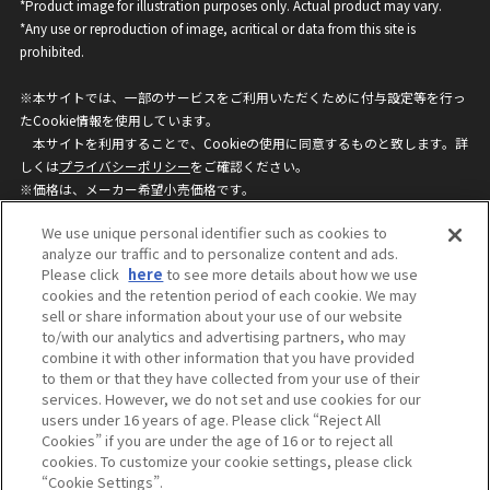
*Product image for illustration purposes only. Actual product may vary.
*Any use or reproduction of image, acritical or data from this site is
prohibited.
※本サイトでは、一部のサービスをご利用いただくために付与設定等を行っ
たCookie情報を使用しています。
本サイトを利用することで、Cookieの使用に同意するものと致します。詳
しくは
プライバシーポリシー
をご確認ください。
※価格は、メーカー希望小売価格です。
※商品名・発売日・価格などこのホームページの情報は変更になる場合がご
We use unique personal identifier such as cookies to
ざいますのでご了承ください。
analyze our traffic and to personalize content and ads.
Please click
here
to see more details about how we use
cookies and the retention period of each cookie. We may
privacypolicy
Do Not Sell or Share My
sell or share information about your use of our website
Personal Information
to/with our analytics and advertising partners, who may
ウェブサイトご利用条件
ソーシャルメディアポリシー
combine it with other information that you have provided
個人情報保護方針
お問い合わせ
to them or that they have collected from your use of their
services. However, we do not set and use cookies for our
users under 16 years of age. Please click “Reject All
Cookies” if you are under the age of 16 or to reject all
©BANDAI
cookies. To customize your cookie settings, please click
“Cookie Settings”.