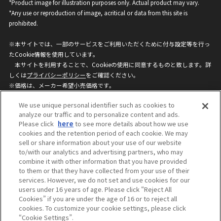
*Product image for illustration purposes only. Actual product may vary.
*Any use or reproduction of image, acritical or data from this site is
prohibited.
※本サイトでは、一部のサービスをご利用いただくために付与設定等を行っ
たCookie情報を使用しています。
本サイトを利用することで、Cookieの使用に同意するものと致します。詳
しくは
プライバシーポリシー
をご確認ください。
※価格は、メーカー希望小売価格です。
※商品名・発売日・価格などこのホームページの情報は変更になる場合がご
We use unique personal identifier such as cookies to
ざいますのでご了承ください。
analyze our traffic and to personalize content and ads.
Please click
here
to see more details about how we use
cookies and the retention period of each cookie. We may
privacypolicy
Do Not Sell or Share My
sell or share information about your use of our website
Personal Information
to/with our analytics and advertising partners, who may
ウェブサイトご利用条件
ソーシャルメディアポリシー
combine it with other information that you have provided
個人情報保護方針
お問い合わせ
to them or that they have collected from your use of their
services. However, we do not set and use cookies for our
users under 16 years of age. Please click “Reject All
Cookies” if you are under the age of 16 or to reject all
©BANDAI
cookies. To customize your cookie settings, please click
“Cookie Settings”.