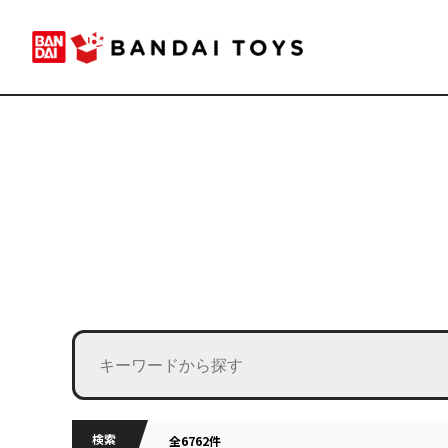
検索
全6762件