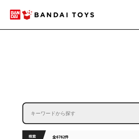
検索
全6762件