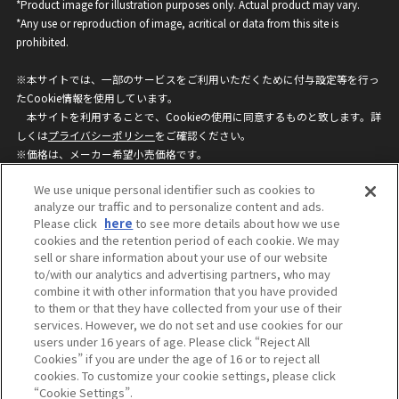
*Product image for illustration purposes only. Actual product may vary.
*Any use or reproduction of image, acritical or data from this site is
prohibited.
※本サイトでは、一部のサービスをご利用いただくために付与設定等を行っ
たCookie情報を使用しています。
本サイトを利用することで、Cookieの使用に同意するものと致します。詳
しくは
プライバシーポリシー
をご確認ください。
※価格は、メーカー希望小売価格です。
※商品名・発売日・価格などこのホームページの情報は変更になる場合がご
We use unique personal identifier such as cookies to
ざいますのでご了承ください。
analyze our traffic and to personalize content and ads.
Please click
here
to see more details about how we use
cookies and the retention period of each cookie. We may
privacypolicy
Do Not Sell or Share My
sell or share information about your use of our website
Personal Information
to/with our analytics and advertising partners, who may
ウェブサイトご利用条件
ソーシャルメディアポリシー
combine it with other information that you have provided
個人情報保護方針
お問い合わせ
to them or that they have collected from your use of their
services. However, we do not set and use cookies for our
users under 16 years of age. Please click “Reject All
Cookies” if you are under the age of 16 or to reject all
©BANDAI
cookies. To customize your cookie settings, please click
“Cookie Settings”.