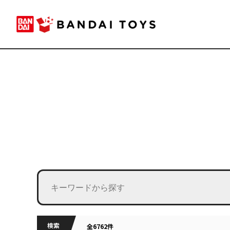
検索
全6762件