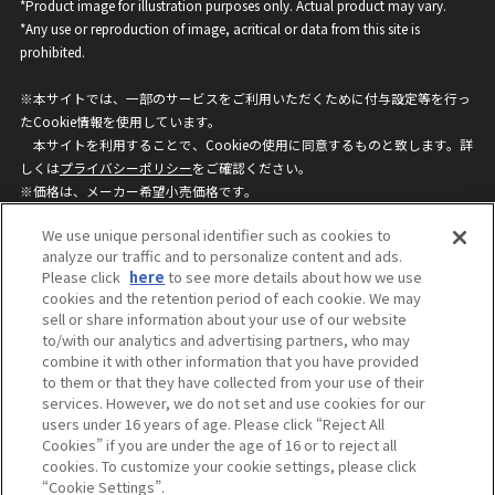
*Product image for illustration purposes only. Actual product may vary.
*Any use or reproduction of image, acritical or data from this site is
prohibited.
※本サイトでは、一部のサービスをご利用いただくために付与設定等を行っ
たCookie情報を使用しています。
本サイトを利用することで、Cookieの使用に同意するものと致します。詳
しくは
プライバシーポリシー
をご確認ください。
※価格は、メーカー希望小売価格です。
※商品名・発売日・価格などこのホームページの情報は変更になる場合がご
We use unique personal identifier such as cookies to
ざいますのでご了承ください。
analyze our traffic and to personalize content and ads.
Please click
here
to see more details about how we use
cookies and the retention period of each cookie. We may
privacypolicy
Do Not Sell or Share My
sell or share information about your use of our website
Personal Information
to/with our analytics and advertising partners, who may
ウェブサイトご利用条件
ソーシャルメディアポリシー
combine it with other information that you have provided
個人情報保護方針
お問い合わせ
to them or that they have collected from your use of their
services. However, we do not set and use cookies for our
users under 16 years of age. Please click “Reject All
Cookies” if you are under the age of 16 or to reject all
©BANDAI
cookies. To customize your cookie settings, please click
“Cookie Settings”.