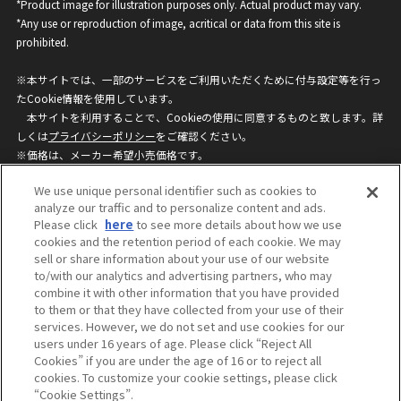
*Product image for illustration purposes only. Actual product may vary.
*Any use or reproduction of image, acritical or data from this site is
prohibited.
※本サイトでは、一部のサービスをご利用いただくために付与設定等を行っ
たCookie情報を使用しています。
本サイトを利用することで、Cookieの使用に同意するものと致します。詳
しくは
プライバシーポリシー
をご確認ください。
※価格は、メーカー希望小売価格です。
※商品名・発売日・価格などこのホームページの情報は変更になる場合がご
We use unique personal identifier such as cookies to
ざいますのでご了承ください。
analyze our traffic and to personalize content and ads.
Please click
here
to see more details about how we use
cookies and the retention period of each cookie. We may
privacypolicy
Do Not Sell or Share My
sell or share information about your use of our website
Personal Information
to/with our analytics and advertising partners, who may
ウェブサイトご利用条件
ソーシャルメディアポリシー
combine it with other information that you have provided
個人情報保護方針
お問い合わせ
to them or that they have collected from your use of their
services. However, we do not set and use cookies for our
users under 16 years of age. Please click “Reject All
Cookies” if you are under the age of 16 or to reject all
©BANDAI
cookies. To customize your cookie settings, please click
“Cookie Settings”.