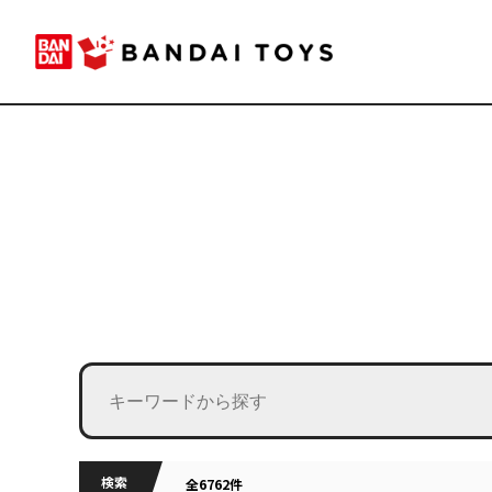
検索
全6762件