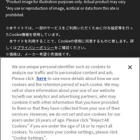
*Product image for illustration purposes only. Actual product may vary.
*Any use or reproduction of image, acritical or data from this site is
prohibited.
※本サイトでは、一部のサービスをご利用いただくために付与設定等を行っ
たCookie情報を使用しています。
本サイトを利用することで、Cookieの使用に同意するものと致します。詳
しくは
プライバシーポリシー
をご確認ください。
※価格は、メーカー希望小売価格です。
※商品名・発売日・価格などこのホームページの情報は変更になる場合がご
We use unique personal identifier such as cookies to
ざいますのでご了承ください。
analyze our traffic and to personalize content and ads.
Please click
here
to see more details about how we use
cookies and the retention period of each cookie. We may
privacypolicy
Do Not Sell or Share My
sell or share information about your use of our website
Personal Information
to/with our analytics and advertising partners, who may
ウェブサイトご利用条件
ソーシャルメディアポリシー
combine it with other information that you have provided
個人情報保護方針
お問い合わせ
to them or that they have collected from your use of their
services. However, we do not set and use cookies for our
users under 16 years of age. Please click “Reject All
Cookies” if you are under the age of 16 or to reject all
©BANDAI
cookies. To customize your cookie settings, please click
“Cookie Settings”.