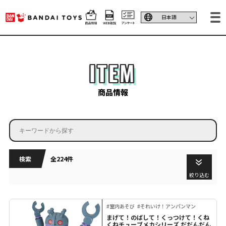
ITEM
商品情報
検索
全224件
絞り込む
#室内あそび
#それいけ！アンパンマン
まげて！のばして！くっつけて！くね
くねチューブメカシリーズ だだんだん