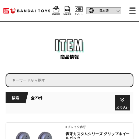
ITEM
商品情報
検索
全23件
絞り込む
#ブレイク轟牙
轟牙カスタムシリーズ グリップホイー
ルパック