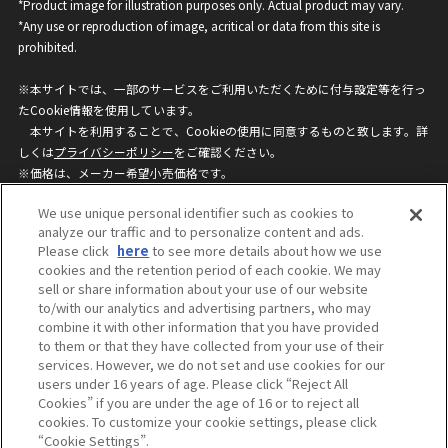
*Product image for illustration purposes only. Actual product may vary.
*Any use or reproduction of image, acritical or data from this site is
prohibited.
※本サイトでは、一部のサービスをご利用いただくために付与設定等を行っ
たCookie情報を使用しています。
本サイトを利用することで、Cookieの使用に同意するものと致します。詳
しくは
プライバシーポリシー
をご確認ください。
※価格は、メーカー希望小売価格です。
※商品名・発売日・価格などこのホームページの情報は変更になる場合がご
We use unique personal identifier such as cookies to
ざいますのでご了承ください。
analyze our traffic and to personalize content and ads.
Please click
here
to see more details about how we use
cookies and the retention period of each cookie. We may
privacypolicy
Do Not Sell or Share My
sell or share information about your use of our website
Personal Information
to/with our analytics and advertising partners, who may
ウェブサイトご利用条件
ソーシャルメディアポリシー
combine it with other information that you have provided
個人情報保護方針
お問い合わせ
to them or that they have collected from your use of their
services. However, we do not set and use cookies for our
users under 16 years of age. Please click “Reject All
Cookies” if you are under the age of 16 or to reject all
©BANDAI
cookies. To customize your cookie settings, please click
“Cookie Settings”.