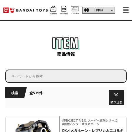
ITEM
商品情報
検索
全579件
絞り込む
#PROJECT R.E.D. スーパー戦隊シリーズ
#角醒ハンターオメガホーン
DXオメガホーン・レプリカ＆エゴルギ