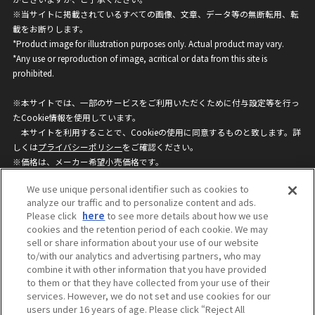
※当サイトに掲載されているすべての画像、文章、データ等の無断転用、転
載をお断りします。
*Product image for illustration purposes only. Actual product may vary.
*Any use or reproduction of image, acritical or data from this site is
prohibited.
※本サイトでは、一部のサービスをご利用いただくために付与設定等を行っ
たCookie情報を使用しています。
本サイトを利用することで、Cookieの使用に同意するものと致します。詳
しくは
プライバシーポリシー
をご確認ください。
※価格は、メーカー希望小売価格です。
※商品名・発売日・価格などこのホームページの情報は変更になる場合がご
We use unique personal identifier such as cookies to
ざいますのでご了承ください。
analyze our traffic and to personalize content and ads.
Please click
here
to see more details about how we use
cookies and the retention period of each cookie. We may
privacypolicy
Do Not Sell or Share My
sell or share information about your use of our website
Personal Information
to/with our analytics and advertising partners, who may
ウェブサイトご利用条件
ソーシャルメディアポリシー
combine it with other information that you have provided
個人情報保護方針
お問い合わせ
to them or that they have collected from your use of their
services. However, we do not set and use cookies for our
users under 16 years of age. Please click “Reject All