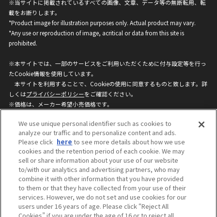
※当サイトに掲載されているすべての画像、文章、データ等の無断転用、転
載をお断りします。
*Product image for illustration purposes only. Actual product may vary.
*Any use or reproduction of image, acritical or data from this site is
prohibited.
※本サイトでは、一部のサービスをご利用いただくために付与設定等を行っ
たCookie情報を使用しています。
本サイトを利用することで、Cookieの使用に同意するものと致します。詳
しくは
プライバシーポリシー
をご確認ください。
※価格は、メーカー希望小売価格です。
※商品名・発売日・価格などこのホームページの情報は変更になる場合がご
We use unique personal identifier such as cookies to
ざいますのでご了承ください。
analyze our traffic and to personalize content and ads.
Please click
here
to see more details about how we use
cookies and the retention period of each cookie. We may
privacypolicy
Do Not Sell or Share My
sell or share information about your use of our website
Personal Information
to/with our analytics and advertising partners, who may
ウェブサイトご利用条件
ソーシャルメディアポリシー
combine it with other information that you have provided
個人情報保護方針
お問い合わせ
to them or that they have collected from your use of their
services. However, we do not set and use cookies for our
users under 16 years of age. Please click “Reject All
Cookies” if you are under the age of 16 or to reject all