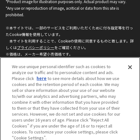
*Product image for illustration purposes only. Actual product may vary.
*Any use or reproduction of image, acritical or data from this site is
prohibited.
※本サイトでは、一部のサービスをご利用いただくために付与設定等を行っ
たCookie情報を使用しています。
本サイトを利用することで、Cookieの使用に同意するものと致します。詳
しくは
プライバシーポリシー
をご確認ください。
※価格は、メーカー希望小売価格です。
※商品名・発売日・価格などこのホームページの情報は変更になる場合がご
We use unique personal identifier such as cookies to
ざいますのでご了承ください。
analyze our traffic and to personalize content and ads.
Please click
here
to see more details about how we use
cookies and the retention period of each cookie. We may
privacypolicy
Do Not Sell or Share My
sell or share information about your use of our website
Personal Information
to/with our analytics and advertising partners, who may
ウェブサイトご利用条件
ソーシャルメディアポリシー
combine it with other information that you have provided
個人情報保護方針
お問い合わせ
to them or that they have collected from your use of their
services. However, we do not set and use cookies for our
users under 16 years of age. Please click “Reject All
Cookies” if you are under the age of 16 or to reject all
©BANDAI
cookies. To customize your cookie settings, please click
“Cookie Settings”.