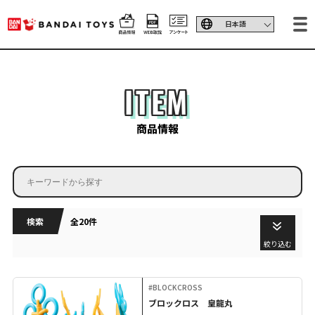
ITEM
商品情報
検索
全20件
絞り込む
#BLOCKCROSS
ブロックロス 皇龍丸