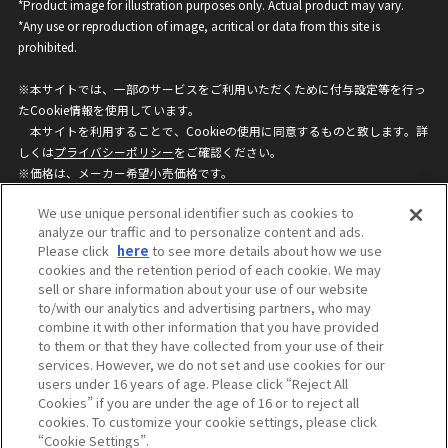
*Product image for illustration purposes only. Actual product may vary.
*Any use or reproduction of image, acritical or data from this site is
prohibited.
※本サイトでは、一部のサービスをご利用いただくために付与設定等を行っ
たCookie情報を使用しています。
本サイトを利用することで、Cookieの使用に同意するものと致します。詳
しくは
プライバシーポリシー
をご確認ください。
※価格は、メーカー希望小売価格です。
※商品名・発売日・価格などこのホームページの情報は変更になる場合がご
We use unique personal identifier such as cookies to
ざいますのでご了承ください。
analyze our traffic and to personalize content and ads.
Please click
here
to see more details about how we use
cookies and the retention period of each cookie. We may
privacypolicy
Do Not Sell or Share My
sell or share information about your use of our website
Personal Information
to/with our analytics and advertising partners, who may
ウェブサイトご利用条件
ソーシャルメディアポリシー
combine it with other information that you have provided
個人情報保護方針
お問い合わせ
to them or that they have collected from your use of their
services. However, we do not set and use cookies for our
users under 16 years of age. Please click “Reject All
Cookies” if you are under the age of 16 or to reject all
©BANDAI
cookies. To customize your cookie settings, please click
“Cookie Settings”.