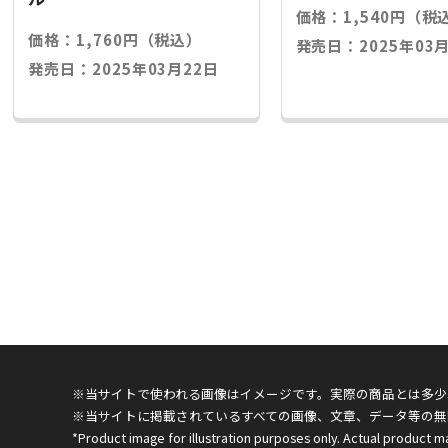
価格：1,540円（税
価格：1,760円（税込）
発売日：2025年03月
発売日：2025年03月22日
※当サイトで使われる画像はイメージです。実際の商品とは多少
※当サイトに掲載されているすべての画像、文章、データ等の無
*Product image for illustration purposes only. Actual product m