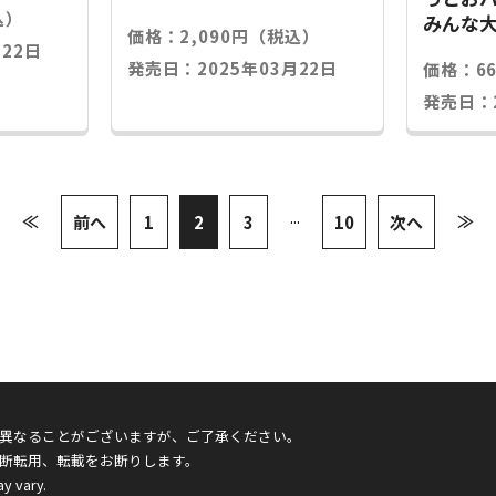
込）
みんな大集
価格：2,090円（税込）
22日
発売日：2025年03月22日
価格：6
発売日：2
...
≪
≫
前へ
1
2
3
10
次へ
異なることがございますが、ご了承ください。
断転用、転載をお断りします。
ay vary.