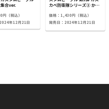
合ver.
カベ防衛隊シリーズ② かざ
まくん
60円（税込）
価格：1,430円（税込）
024年12月21日
発売日：2024年12月21日