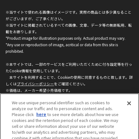
※当サイトで使われる画像はイメージです。実際の商品とは多少異なること
がございますが、ご了承ください。
※当サイトに掲載されているすべての画像、文章、データ等の無断転用、転
載をお断りします。
*Product image for illustration purposes only. Actual product may vary.
*Any use or reproduction of image, acritical or data from this site is
prohibited.
※本サイトでは、一部のサービスをご利用いただくために付与設定等を行っ
たCookie情報を使用しています。
本サイトを利用することで、Cookieの使用に同意するものと致します。詳
しくは
プライバシーポリシー
をご確認ください。
※価格は、メーカー希望小売価格です。
※商品名・発売日・価格などこのホームページの情報は変更になる場合がご
We use unique personal identifier such as cookies to
ざいますのでご了承ください。
analyze our traffic and to personalize content and ads.
Please click
here
to see more details about how we use
cookies and the retention period of each cookie. We may
privacypolicy
Do Not Sell or Share My
sell or share information about your use of our website
Personal Information
to/with our analytics and advertising partners, who may
ウェブサイトご利用条件
ソーシャルメディアポリシー
combine it with other information that you have provided