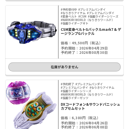
#予約受付中
#プレミアムバンダイ
#なりきりアイテム
#プレミアムバンダイ
#変身ベルト
#CSM
#仮面ライダーシリーズ
#NARIKIRI WORLD（なりきりワールド）
#仮面ライダーアギト
CSM変身ベルトGバックルmark7 & ゲ
ージランプGバックル
価格：49,500円（税込）
予約開始：2026年04月29日
予約終了：2026年08月30日
在庫がありません
#予約終了
#プレミアムバンダイ
#プレミアムバンダイ
#なりきりアイテム
#仮面ライダーシリーズ
#NARIKIRI WORLD（なりきりワールド）
#仮面ライダーゼッツ
DXコードフォン&サウンドパニッシュ
カプセムセット
価格：6,380円（税込）
予約開始：2026年04月26日
予約終了：2026年06月08日