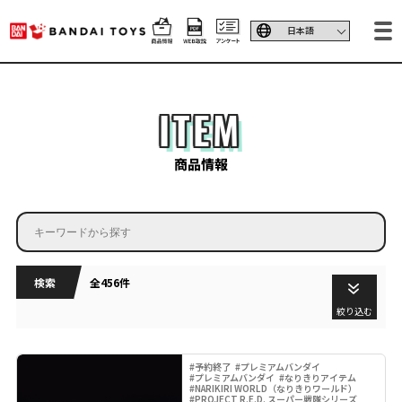
ITEM
商品情報
検索
全456件
絞り込む
#予約終了
#プレミアムバンダイ
#プレミアムバンダイ
#なりきりアイテム
#NARIKIRI WORLD（なりきりワールド）
#PROJECT R.E.D. スーパー戦隊シリーズ