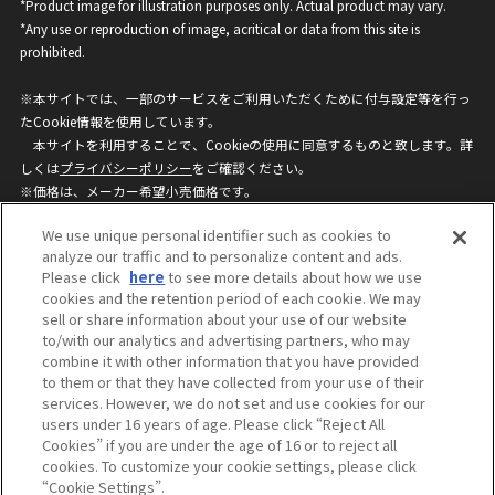
*Product image for illustration purposes only. Actual product may vary.
*Any use or reproduction of image, acritical or data from this site is
prohibited.
※本サイトでは、一部のサービスをご利用いただくために付与設定等を行っ
たCookie情報を使用しています。
本サイトを利用することで、Cookieの使用に同意するものと致します。詳
しくは
プライバシーポリシー
をご確認ください。
※価格は、メーカー希望小売価格です。
※商品名・発売日・価格などこのホームページの情報は変更になる場合がご
We use unique personal identifier such as cookies to
ざいますのでご了承ください。
analyze our traffic and to personalize content and ads.
Please click
here
to see more details about how we use
cookies and the retention period of each cookie. We may
privacypolicy
Do Not Sell or Share My
sell or share information about your use of our website
Personal Information
to/with our analytics and advertising partners, who may
ウェブサイトご利用条件
ソーシャルメディアポリシー
combine it with other information that you have provided
個人情報保護方針
お問い合わせ
to them or that they have collected from your use of their
services. However, we do not set and use cookies for our
users under 16 years of age. Please click “Reject All
Cookies” if you are under the age of 16 or to reject all
©BANDAI
cookies. To customize your cookie settings, please click
“Cookie Settings”.