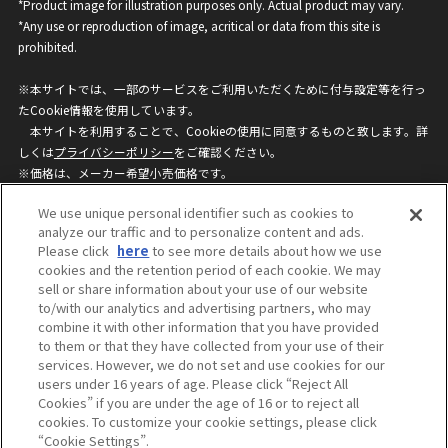
*Product image for illustration purposes only. Actual product may vary.
*Any use or reproduction of image, acritical or data from this site is
prohibited.
※本サイトでは、一部のサービスをご利用いただくために付与設定等を行っ
たCookie情報を使用しています。
本サイトを利用することで、Cookieの使用に同意するものと致します。詳
しくは
プライバシーポリシー
をご確認ください。
※価格は、メーカー希望小売価格です。
※商品名・発売日・価格などこのホームページの情報は変更になる場合がご
We use unique personal identifier such as cookies to
ざいますのでご了承ください。
analyze our traffic and to personalize content and ads.
Please click
here
to see more details about how we use
cookies and the retention period of each cookie. We may
privacypolicy
Do Not Sell or Share My
sell or share information about your use of our website
Personal Information
to/with our analytics and advertising partners, who may
ウェブサイトご利用条件
ソーシャルメディアポリシー
combine it with other information that you have provided
個人情報保護方針
お問い合わせ
to them or that they have collected from your use of their
services. However, we do not set and use cookies for our
users under 16 years of age. Please click “Reject All
Cookies” if you are under the age of 16 or to reject all
©BANDAI
cookies. To customize your cookie settings, please click
“Cookie Settings”.