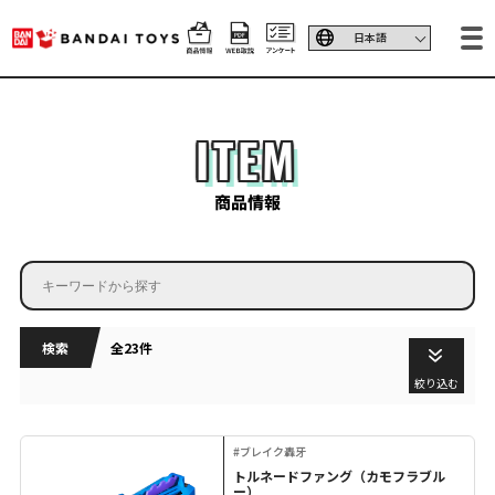
ITEM
商品情報
検索
全23件
絞り込む
#ブレイク轟牙
トルネードファング（カモフラブル
ー）