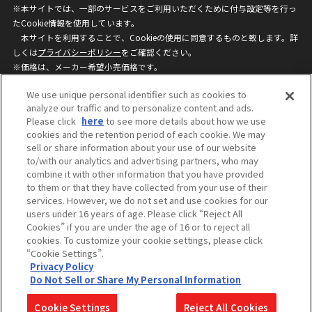
※本サイトでは、一部のサービスをご利用いただくために付与設定等を行っ
たCookie情報を使用しています。
本サイトを利用することで、Cookieの使用に同意するものと致します。詳
しくは
プライバシーポリシー
をご確認ください。
※価格は、メーカー希望小売価格です。
※商品名・発売日・価格などこのホームページの情報は変更になる場合がご
We use unique personal identifier such as cookies to
ざいますのでご了承ください。
analyze our traffic and to personalize content and ads.
Please click
here
to see more details about how we use
cookies and the retention period of each cookie. We may
privacypolicy
Do Not Sell or Share My
sell or share information about your use of our website
Personal Information
to/with our analytics and advertising partners, who may
ウェブサイトご利用条件
ソーシャルメディアポリシー
combine it with other information that you have provided
個人情報保護方針
お問い合わせ
to them or that they have collected from your use of their
services. However, we do not set and use cookies for our
users under 16 years of age. Please click “Reject All
Cookies” if you are under the age of 16 or to reject all
©BANDAI
cookies. To customize your cookie settings, please click
“Cookie Settings”.
Privacy Policy
Do Not Sell or Share My Personal Information
コピーライト一覧を表示する
Cookie Settings
Reject All Cookies