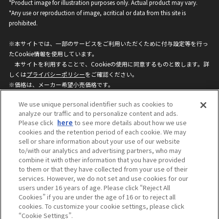
*Product image for illustration purposes only. Actual product may vary.
*Any use or reproduction of image, acritical or data from this site is
prohibited.
※本サイトでは、一部のサービスをご利用いただくために付与設定等を行っ
たCookie情報を使用しています。
本サイトを利用することで、Cookieの使用に同意するものと致します。詳
しくは
プライバシーポリシー
をご確認ください。
※価格は、メーカー希望小売価格です。
※商品名・発売日・価格などこのホームページの情報は変更になる場合がご
We use unique personal identifier such as cookies to
ざいますのでご了承ください。
analyze our traffic and to personalize content and ads.
Please click
here
to see more details about how we use
cookies and the retention period of each cookie. We may
privacypolicy
Do Not Sell or Share My
sell or share information about your use of our website
Personal Information
to/with our analytics and advertising partners, who may
ウェブサイトご利用条件
ソーシャルメディアポリシー
combine it with other information that you have provided
個人情報保護方針
お問い合わせ
to them or that they have collected from your use of their
services. However, we do not set and use cookies for our
users under 16 years of age. Please click “Reject All
Cookies” if you are under the age of 16 or to reject all
©BANDAI
cookies. To customize your cookie settings, please click
“Cookie Settings”.