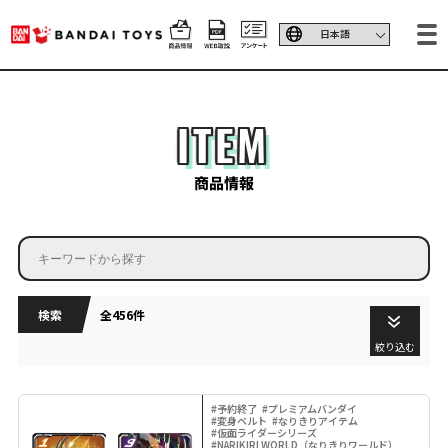
ITEM
商品情報
検索
全456件
絞り込む
#予約終了
#プレミアムバンダイ
#変身ベルト
#なりきりアイテム
#仮面ライダーシリーズ
#NARIKIRI WORLD（なりきりワールド）