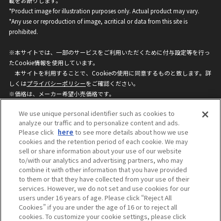
載をお断りします。
*Product image for illustration purposes only. Actual product may vary.
*Any use or reproduction of image, acritical or data from this site is
prohibited.
※本サイトでは、一部のサービスをご利用いただくために付与設定等を行っ
たCookie情報を使用しています。
本サイトを利用することで、Cookieの使用に同意するものと致します。詳
しくは
プライバシーポリシー
をご確認ください。
※価格は、メーカー希望小売価格です。
※商品名・発売日・価格などこのホームページの情報は変更になる場合がご
We use unique personal identifier such as cookies to
ざいますのでご了承ください。
analyze our traffic and to personalize content and ads.
Please click
here
to see more details about how we use
cookies and the retention period of each cookie. We may
privacypolicy
Do Not Sell or Share My
sell or share information about your use of our website
Personal Information
to/with our analytics and advertising partners, who may
ウェブサイトご利用条件
ソーシャルメディアポリシー
combine it with other information that you have provided
個人情報保護方針
お問い合わせ
to them or that they have collected from your use of their
services. However, we do not set and use cookies for our
users under 16 years of age. Please click “Reject All
Cookies” if you are under the age of 16 or to reject all
©BANDAI
cookies. To customize your cookie settings, please click