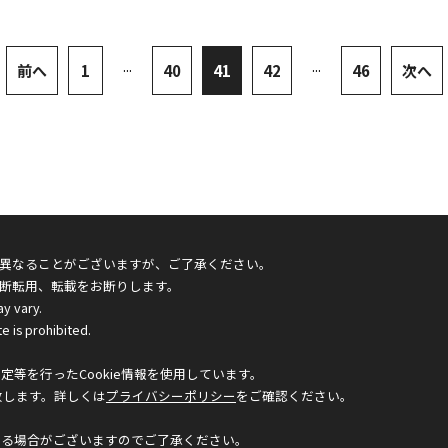
...
...
前へ
1
40
41
42
46
次へ
異なることがございますが、ご了承ください。
断転用、転載をお断りします。
ay vary.
e is prohibited.
等を行ったCookie情報を使用しています。
致します。詳しくは
プライバシーポリシー
をご確認ください。
なる場合がございますのでご了承ください。