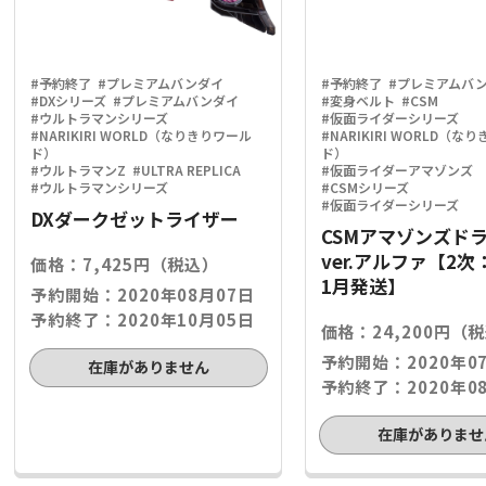
#予約終了
#プレミアムバンダイ
#予約終了
#プレミアムバ
#DXシリーズ
#プレミアムバンダイ
#変身ベルト
#CSM
#ウルトラマンシリーズ
#仮面ライダーシリーズ
#NARIKIRI WORLD（なりきりワール
#NARIKIRI WORLD（な
ド）
ド）
#ウルトラマンZ
#ULTRA REPLICA
#仮面ライダーアマゾンズ
#ウルトラマンシリーズ
#CSMシリーズ
#仮面ライダーシリーズ
DXダークゼットライザー
CSMアマゾンズド
ver.アルファ【2次
価格：7,425円（税込）
1月発送】
予約開始：2020年08月07日
予約終了：2020年10月05日
価格：24,200円（
予約開始：2020年0
在庫がありません
予約終了：2020年0
在庫がありませ