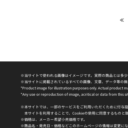
≪
※当サイトで使われる画像はイメージです。実際の商品とは多少
※当サイトに掲載されているすべての画像、文章、データ等の無
*Product image for illustration purposes only. Actual product m
*Any use or reproduction of image, acritical or data from this sit
※本サイトでは、一部のサービスをご利用いただくために付与設定
本サイトを利用することで、Cookieの使用に同意するものと
※価格は、メーカー希望小売価格です。
※商品名・発売日・価格などこのホームページの情報は変更に