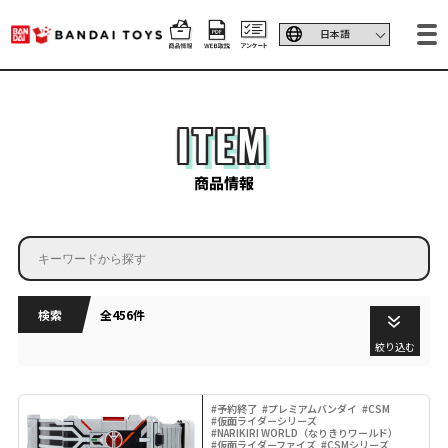
ITEM
商品情報
検索
全456件
絞り込む
#予約終了
#プレミアムバンダイ
#CSM
#仮面ライダーシリーズ
#NARIKIRI WORLD（なりきりワールド）
#仮面ライダーファイズ
#CSMシリーズ