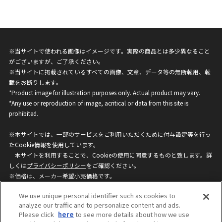
※当サイトで使われる画像はイメージです。実際の商品とは多少異なること
がございますが、ご了承ください。
※当サイトに掲載されているすべての画像、文章、データ等の無断転用、転
載をお断りします。
*Product image for illustration purposes only. Actual product may vary.
*Any use or reproduction of image, acritical or data from this site is
prohibited.
※本サイトでは、一部のサービスをご利用いただくために付与設定等を行っ
たCookie情報を使用しています。
本サイトを利用することで、Cookieの使用に同意するものと致します。詳
しくは
プライバシーポリシー
をご確認ください。
※価格は、メーカー希望小売価格です。
※商品名・発売日・価格などこのホームページの情報は変更になる場合がご
We use unique personal identifier such as cookies to
ざいますのでご了承ください。
analyze our traffic and to personalize content and ads.
Please click
here
to see more details about how we use