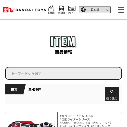
ITEM
商品情報
検索
全456件
絞り込む
#なりきりアイテム
#CSM
#仮面ライダーシリーズ
#NARIKIRI WORLD（なりきりワールド）
#仮面ライダーファイズ
#CSMシリーズ