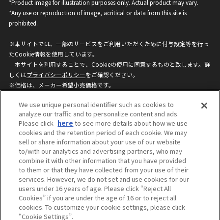
*Product image for illustration purposes only. Actual product may vary.
*Any use or reproduction of image, acritical or data from this site is
prohibited.
※本サイトでは、一部のサービスをご利用いただくために付与設定等を行っ
たCookie情報を使用しています。
本サイトを利用することで、Cookieの使用に同意するものと致します。詳
しくは
プライバシーポリシー
をご確認ください。
※価格は、メーカー希望小売価格です。
※商品名・発売日・価格などこのホームページの情報は変更になる場合がご
We use unique personal identifier such as cookies to
ざいますのでご了承ください。
analyze our traffic and to personalize content and ads.
Please click
here
to see more details about how we use
cookies and the retention period of each cookie. We may
privacypolicy
Do Not Sell or Share My
sell or share information about your use of our website
Personal Information
to/with our analytics and advertising partners, who may
ウェブサイトご利用条件
ソーシャルメディアポリシー
combine it with other information that you have provided
個人情報保護方針
お問い合わせ
to them or that they have collected from your use of their
services. However, we do not set and use cookies for our
users under 16 years of age. Please click “Reject All
Cookies” if you are under the age of 16 or to reject all
©BANDAI
cookies. To customize your cookie settings, please click
“Cookie Settings”.