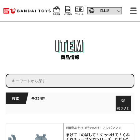
ITEM
商品情報
検索
全224件
絞り込む
#知育あそび
#それいけ！アンパンマン
まげて！のばして！くっつけて！くね
くねチューブメカシリーズ だだんだ