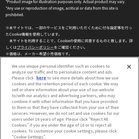
*Product image for illustration purposes only. Actual product may vary.
*Any use or reproduction of image, acritical or data from this site is
prohibited.
※本サイトでは、一部のサービスをご利用いただくために付与設定等を行っ
たCookie情報を使用しています。
本サイトを利用することで、Cookieの使用に同意するものと致します。詳
しくは
プライバシーポリシー
をご確認ください。
※価格は、メーカー希望小売価格です。
※商品名・発売日・価格などこのホームページの情報は変更になる場合がご
We use unique personal identifier such as cookies to
ざいますのでご了承ください。
analyze our traffic and to personalize content and ads.
Please click
here
to see more details about how we use
cookies and the retention period of each cookie. We may
privacypolicy
Do Not Sell or Share My
sell or share information about your use of our website
Personal Information
to/with our analytics and advertising partners, who may
ウェブサイトご利用条件
ソーシャルメディアポリシー
combine it with other information that you have provided
個人情報保護方針
お問い合わせ
to them or that they have collected from your use of their
services. However, we do not set and use cookies for our
users under 16 years of age. Please click “Reject All
Cookies” if you are under the age of 16 or to reject all
©BANDAI
cookies. To customize your cookie settings, please click
“Cookie Settings”.