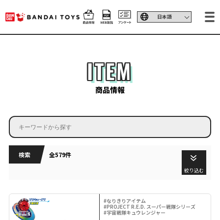
ITEM
商品情報
検索
全579件
絞り込む
#なりきりアイテム
#PROJECT R.E.D. スーパー戦隊シリーズ
#宇宙戦隊キュウレンジャー