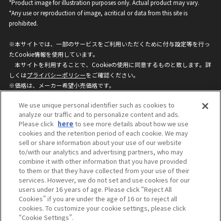
*Product image for illustration purposes only. Actual product may vary.
*Any use or reproduction of image, acritical or data from this site is
prohibited.
※本サイトでは、一部のサービスをご利用いただくために付与設定等を行っ
たCookie情報を使用しています。
本サイトを利用することで、Cookieの使用に同意するものと致します。詳
しくは
プライバシーポリシー
をご確認ください。
※価格は、メーカー希望小売価格です。
※商品名・発売日・価格などこのホームページの情報は変更になる場合がご
We use unique personal identifier such as cookies to
ざいますのでご了承ください。
analyze our traffic and to personalize content and ads.
Please click
here
to see more details about how we use
cookies and the retention period of each cookie. We may
privacypolicy
Do Not Sell or Share My
sell or share information about your use of our website
Personal Information
to/with our analytics and advertising partners, who may
ウェブサイトご利用条件
ソーシャルメディアポリシー
combine it with other information that you have provided
個人情報保護方針
お問い合わせ
to them or that they have collected from your use of their
services. However, we do not set and use cookies for our
users under 16 years of age. Please click “Reject All
Cookies” if you are under the age of 16 or to reject all
©BANDAI
cookies. To customize your cookie settings, please click
“Cookie Settings”.