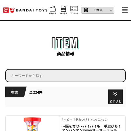
ITEM
商品情報
検索
全224件
絞り込む
#ベビー
#それいけ！アンパンマン
～脳を育む～ハイハイも！手遊びも！
アンパンマン3wayザーザーラトル