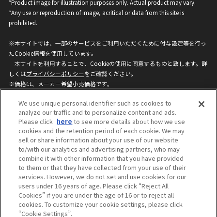
*Product image for illustration purposes only. Actual product may vary.
*Any use or reproduction of image, acritical or data from this site is
prohibited.
※本サイトでは、一部のサービスをご利用いただくために付与設定等を行っ
たCookie情報を使用しています。
本サイトを利用することで、Cookieの使用に同意するものと致します。詳
しくは
プライバシーポリシー
をご確認ください。
※価格は、メーカー希望小売価格です。
※商品名・発売日・価格などこのホームページの情報は変更になる場合がご
We use unique personal identifier such as cookies to
ざいますのでご了承ください。
analyze our traffic and to personalize content and ads.
Please click
here
to see more details about how we use
cookies and the retention period of each cookie. We may
privacypolicy
Do Not Sell or Share My
sell or share information about your use of our website
Personal Information
to/with our analytics and advertising partners, who may
ウェブサイトご利用条件
ソーシャルメディアポリシー
combine it with other information that you have provided
個人情報保護方針
お問い合わせ
to them or that they have collected from your use of their
services. However, we do not set and use cookies for our
users under 16 years of age. Please click “Reject All
Cookies” if you are under the age of 16 or to reject all
©BANDAI
cookies. To customize your cookie settings, please click
“Cookie Settings”.