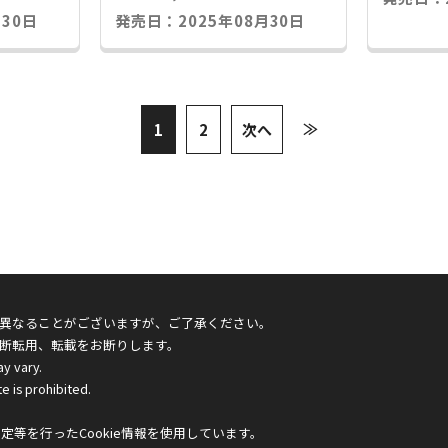
30日
発売日：2025年08月30日
≫
1
2
次へ
異なることがございますが、ご了承ください。
断転用、転載をお断りします。
ay vary.
e is prohibited.
等を行ったCookie情報を使用しています。