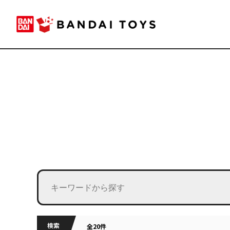
検索
全20件