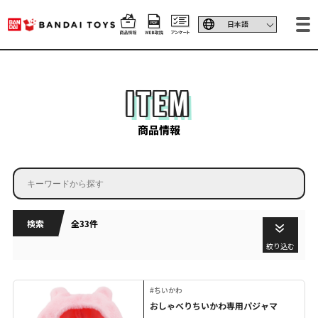
ITEM
商品情報
検索
全33件
絞り込む
#ちいかわ
おしゃべりちいかわ専用パジャマ