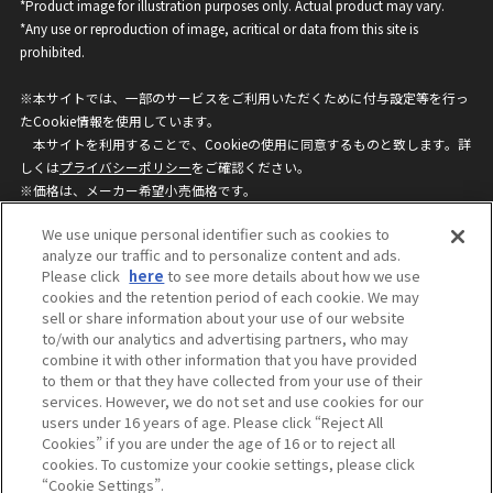
*Product image for illustration purposes only. Actual product may vary.
*Any use or reproduction of image, acritical or data from this site is
prohibited.
※本サイトでは、一部のサービスをご利用いただくために付与設定等を行っ
たCookie情報を使用しています。
本サイトを利用することで、Cookieの使用に同意するものと致します。詳
しくは
プライバシーポリシー
をご確認ください。
※価格は、メーカー希望小売価格です。
※商品名・発売日・価格などこのホームページの情報は変更になる場合がご
We use unique personal identifier such as cookies to
ざいますのでご了承ください。
analyze our traffic and to personalize content and ads.
Please click
here
to see more details about how we use
cookies and the retention period of each cookie. We may
privacypolicy
Do Not Sell or Share My
sell or share information about your use of our website
Personal Information
to/with our analytics and advertising partners, who may
ウェブサイトご利用条件
ソーシャルメディアポリシー
combine it with other information that you have provided
個人情報保護方針
お問い合わせ
to them or that they have collected from your use of their
services. However, we do not set and use cookies for our
users under 16 years of age. Please click “Reject All
Cookies” if you are under the age of 16 or to reject all
©BANDAI
cookies. To customize your cookie settings, please click
“Cookie Settings”.