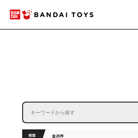
検索
全25件