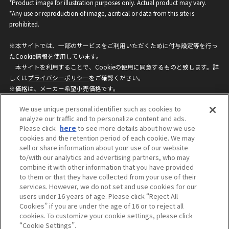
*Product image for illustration purposes only. Actual product may vary.
*Any use or reproduction of image, acritical or data from this site is
prohibited.
※本サイトでは、一部のサービスをご利用いただくために付与設定等を行っ
たCookie情報を使用しています。
本サイトを利用することで、Cookieの使用に同意するものと致します。詳
しくは
プライバシーポリシー
をご確認ください。
※価格は、メーカー希望小売価格です。
※商品名・発売日・価格などこのホームページの情報は変更になる場合がご
We use unique personal identifier such as cookies to
ざいますのでご了承ください。
analyze our traffic and to personalize content and ads.
Please click
here
to see more details about how we use
cookies and the retention period of each cookie. We may
privacypolicy
Do Not Sell or Share My
sell or share information about your use of our website
Personal Information
to/with our analytics and advertising partners, who may
ウェブサイトご利用条件
ソーシャルメディアポリシー
combine it with other information that you have provided
個人情報保護方針
お問い合わせ
to them or that they have collected from your use of their
services. However, we do not set and use cookies for our
users under 16 years of age. Please click “Reject All
Cookies” if you are under the age of 16 or to reject all
©BANDAI
cookies. To customize your cookie settings, please click
“Cookie Settings”.