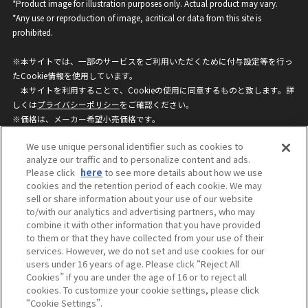
*Product image for illustration purposes only. Actual product may vary.
*Any use or reproduction of image, acritical or data from this site is
prohibited.
※本サイトでは、一部のサービスをご利用いただくために付与設定等を行っ
たCookie情報を使用しています。
本サイトを利用することで、Cookieの使用に同意するものと致します。詳
しくは
プライバシーポリシー
をご確認ください。
※価格は、メーカー希望小売価格です。
※商品名・発売日・価格などこのホームページの情報は変更になる場合がご
We use unique personal identifier such as cookies to
ざいますのでご了承ください。
analyze our traffic and to personalize content and ads.
Please click
here
to see more details about how we use
cookies and the retention period of each cookie. We may
privacypolicy
Do Not Sell or Share My
sell or share information about your use of our website
Personal Information
to/with our analytics and advertising partners, who may
ウェブサイトご利用条件
ソーシャルメディアポリシー
combine it with other information that you have provided
個人情報保護方針
お問い合わせ
to them or that they have collected from your use of their
services. However, we do not set and use cookies for our
users under 16 years of age. Please click “Reject All
Cookies” if you are under the age of 16 or to reject all
©BANDAI
cookies. To customize your cookie settings, please click
“Cookie Settings”.