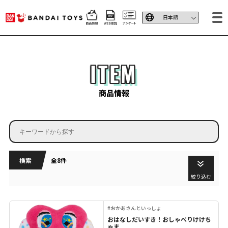
ITEM
商品情報
検索
全8件
絞り込む
#おかあさんといっしょ
おはなしだいすき！おしゃべりけけち
ゃま