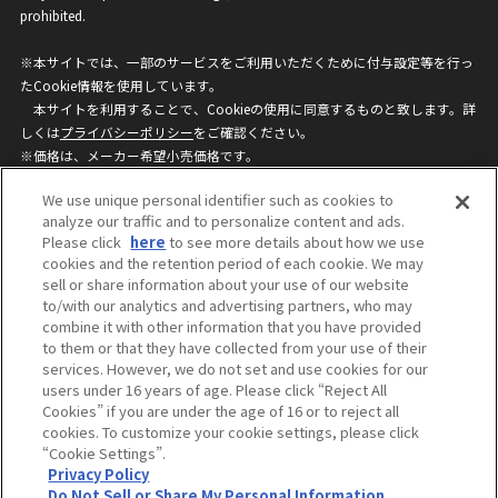
prohibited.
※本サイトでは、一部のサービスをご利用いただくために付与設定等を行っ
たCookie情報を使用しています。
本サイトを利用することで、Cookieの使用に同意するものと致します。詳
しくは
プライバシーポリシー
をご確認ください。
※価格は、メーカー希望小売価格です。
※商品名・発売日・価格などこのホームページの情報は変更になる場合がご
We use unique personal identifier such as cookies to
ざいますのでご了承ください。
analyze our traffic and to personalize content and ads.
Please click
here
to see more details about how we use
cookies and the retention period of each cookie. We may
privacypolicy
Do Not Sell or Share My
sell or share information about your use of our website
Personal Information
to/with our analytics and advertising partners, who may
ウェブサイトご利用条件
ソーシャルメディアポリシー
combine it with other information that you have provided
個人情報保護方針
お問い合わせ
to them or that they have collected from your use of their
services. However, we do not set and use cookies for our
users under 16 years of age. Please click “Reject All
Cookies” if you are under the age of 16 or to reject all
©BANDAI
cookies. To customize your cookie settings, please click
“Cookie Settings”.
Privacy Policy
Do Not Sell or Share My Personal Information