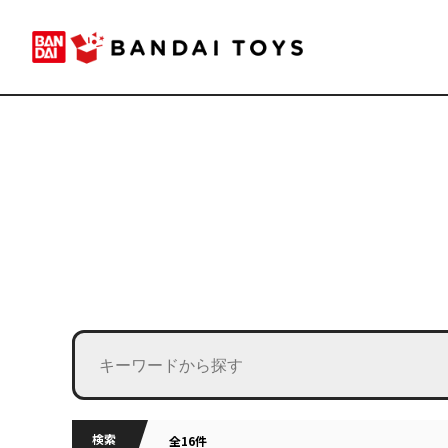
検索
全16件