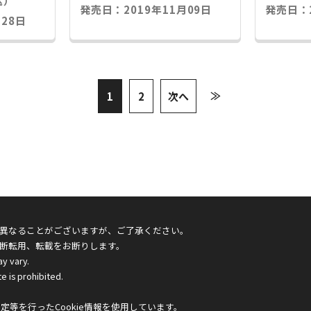
込）
発売日：2019年11月09日
発売日：2
28日
≫
1
2
次へ
異なることがございますが、ご了承ください。
断転用、転載をお断りします。
ay vary.
e is prohibited.
等を行ったCookie情報を使用しています。