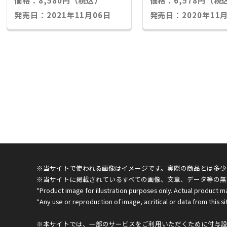
価格：8,580円（税込）
価格：6,578円（税
発売日：2021年11月06日
発売日：2020年11月
※当サイトで使われる画像はイメージです。実際の商品とは多少
※当サイトに掲載されているすべての画像、文章、データ等の無
*Product image for illustration purposes only. Actual product m
*Any use or reproduction of image, acritical or data from this sit
※本サイトでは、一部のサービスをご利用いただくために付与設定