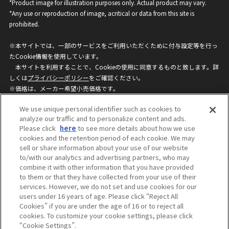
*Product image for illustration purposes only. Actual product may vary.
*Any use or reproduction of image, acritical or data from this site is
prohibited.
※本サイトでは、一部のサービスをご利用いただくために付与設定等を行っ
たCookie情報を使用しています。
本サイトを利用することで、Cookieの使用に同意するものと致します。詳
しくは
プライバシーポリシー
をご確認ください。
※価格は、メーカー希望小売価格です。
※商品名・発売日・価格などこのホームページの情報は変更になる場合がご
We use unique personal identifier such as cookies to
ざいますのでご了承ください。
analyze our traffic and to personalize content and ads.
Please click
here
to see more details about how we use
cookies and the retention period of each cookie. We may
privacypolicy
Do Not Sell or Share My
sell or share information about your use of our website
Personal Information
to/with our analytics and advertising partners, who may
ウェブサイトご利用条件
ソーシャルメディアポリシー
combine it with other information that you have provided
個人情報保護方針
お問い合わせ
to them or that they have collected from your use of their
services. However, we do not set and use cookies for our
users under 16 years of age. Please click “Reject All
Cookies” if you are under the age of 16 or to reject all
©BANDAI
cookies. To customize your cookie settings, please click
“Cookie Settings”.